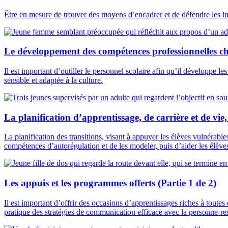
Être en mesure de trouver des moyens d’encadrer et de défendre les inté
Le développement des compétences professionnelles che
Il est important d’outiller le personnel scolaire afin qu’il développe le
sensible et adaptée à la culture.
La planification d’apprentissage, de carrière et de vie, 
La planification des transitions, visant à appuyer les élèves vulnérabl
compétences d’autorégulation et de les modeler, puis d’aider les élèves 
Les appuis et les programmes offerts (Partie 1 de 2)
Il est important d’offrir des occasions d’apprentissages riches à toutes 
pratique des stratégies de communication efficace avec la personne-res