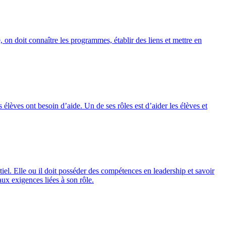
e, on doit connaître les programmes, établir des liens et mettre en
élèves ont besoin d’aide. Un de ses rôles est d’aider les élèves et
iel. Elle ou il doit posséder des compétences en leadership et savoir
ux exigences liées à son rôle.