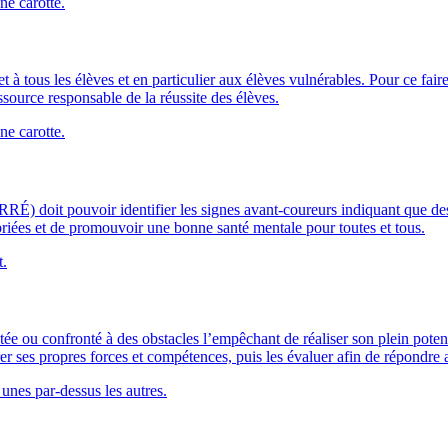
et à tous les élèves et en particulier aux élèves vulnérables. Pour ce fair
source responsable de la réussite des élèves.
RÉ) doit pouvoir identifier les signes avant-coureurs indiquant que des 
opriées et de promouvoir une bonne santé mentale pour toutes et tous.
ée ou confronté à des obstacles l’empêchant de réaliser son plein potent
r ses propres forces et compétences, puis les évaluer afin de répondre a